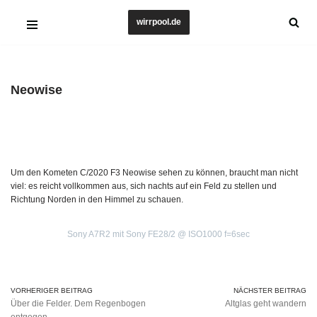
wirrpool.de
Zum
Inhalt
springen
Neowise
Um den Kometen C/2020 F3 Neowise sehen zu können, braucht man nicht
viel: es reicht vollkommen aus, sich nachts auf ein Feld zu stellen und
Richtung Norden in den Himmel zu schauen.
Sony A7R2 mit Sony FE28/2 @ ISO1000 f=6sec
VORHERIGER BEITRAG
NÄCHSTER BEITRAG
Über die Felder. Dem Regenbogen
Altglas geht wandern