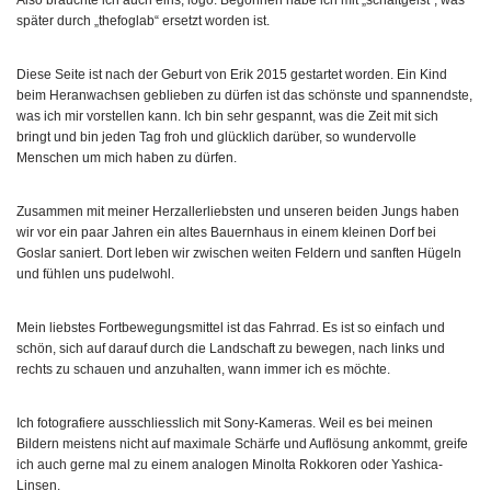
Also brauchte ich auch eins, logo. Begonnen habe ich mit „schaltgeist“, was
später durch „thefoglab“ ersetzt worden ist.
Diese Seite ist nach der Geburt von Erik 2015 gestartet worden. Ein Kind
beim Heranwachsen geblieben zu dürfen ist das schönste und spannendste,
was ich mir vorstellen kann. Ich bin sehr gespannt, was die Zeit mit sich
bringt und bin jeden Tag froh und glücklich darüber, so wundervolle
Menschen um mich haben zu dürfen.
Zusammen mit meiner Herzallerliebsten und unseren beiden Jungs haben
wir vor ein paar Jahren ein altes Bauernhaus in einem kleinen Dorf bei
Goslar saniert. Dort leben wir zwischen weiten Feldern und sanften Hügeln
und fühlen uns pudelwohl.
Mein liebstes Fortbewegungsmittel ist das Fahrrad. Es ist so einfach und
schön, sich auf darauf durch die Landschaft zu bewegen, nach links und
rechts zu schauen und anzuhalten, wann immer ich es möchte.
Ich fotografiere ausschliesslich mit Sony-Kameras. Weil es bei meinen
Bildern meistens nicht auf maximale Schärfe und Auflösung ankommt, greife
ich auch gerne mal zu einem analogen Minolta Rokkoren oder Yashica-
Linsen.