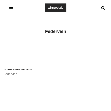
wirrpool.de
Zum
Inhalt
springen
Federvieh
VORHERIGER BEITRAG
Federvieh