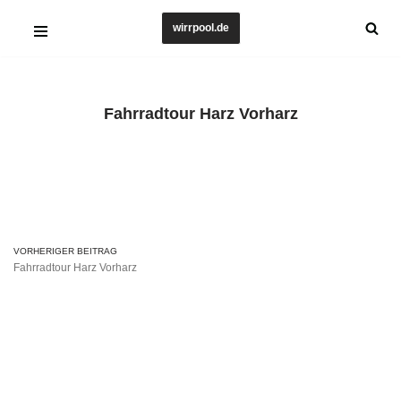
wirrpool.de
Zum
Inhalt
springen
Fahrradtour Harz Vorharz
VORHERIGER BEITRAG
Fahrradtour Harz Vorharz