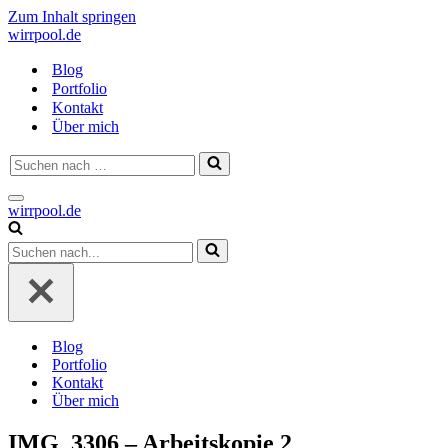
Zum Inhalt springen
wirrpool.de
Blog
Portfolio
Kontakt
Über mich
Suchen
nach …
Navigationsmenü
wirrpool.de
Suchen
nach …
Blog
Portfolio
Kontakt
Über mich
IMG_3306 – Arbeitskopie 2