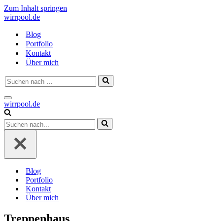
Zum Inhalt springen
wirrpool.de
Blog
Portfolio
Kontakt
Über mich
Suchen
nach …
Navigationsmenü
wirrpool.de
Suchen
nach …
Blog
Portfolio
Kontakt
Über mich
Treppenhaus