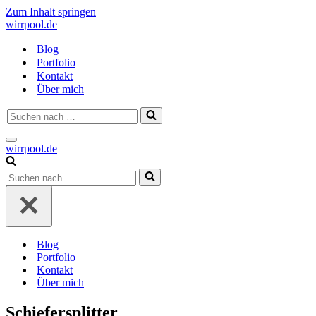
Zum Inhalt springen
wirrpool.de
Blog
Portfolio
Kontakt
Über mich
Suchen
nach …
Navigationsmenü
wirrpool.de
Suchen
nach …
Blog
Portfolio
Kontakt
Über mich
Schiefersplitter