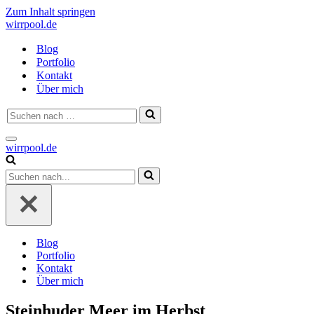
Zum Inhalt springen
wirrpool.de
Blog
Portfolio
Kontakt
Über mich
Suchen
nach …
Navigationsmenü
wirrpool.de
Suchen
nach …
Blog
Portfolio
Kontakt
Über mich
Steinhuder Meer im Herbst