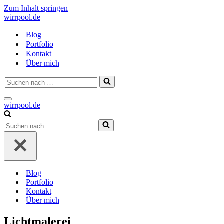
Zum Inhalt springen
wirrpool.de
Blog
Portfolio
Kontakt
Über mich
Suchen
nach …
Navigationsmenü
wirrpool.de
Suchen
nach …
Blog
Portfolio
Kontakt
Über mich
Lichtmalerei