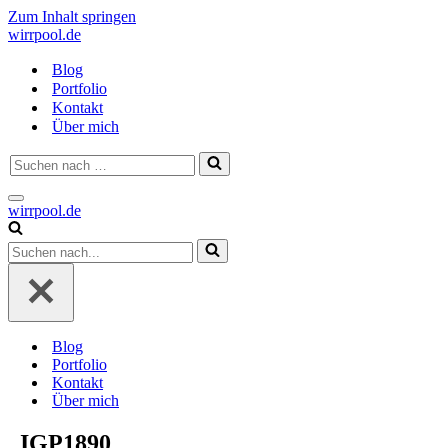
Zum Inhalt springen
wirrpool.de
Blog
Portfolio
Kontakt
Über mich
Suchen
nach …
Navigationsmenü
wirrpool.de
Suchen
nach …
Blog
Portfolio
Kontakt
Über mich
_IGP1890