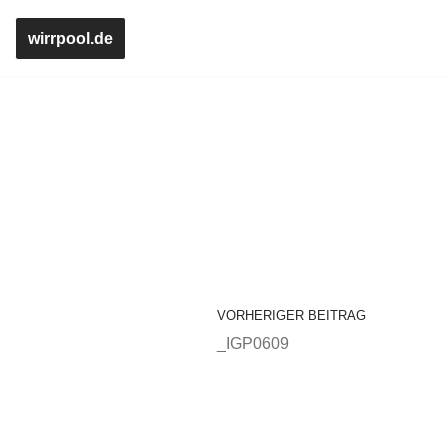
wirrpool.de
Zum
Inhalt
springen
VORHERIGER BEITRAG
_IGP0609