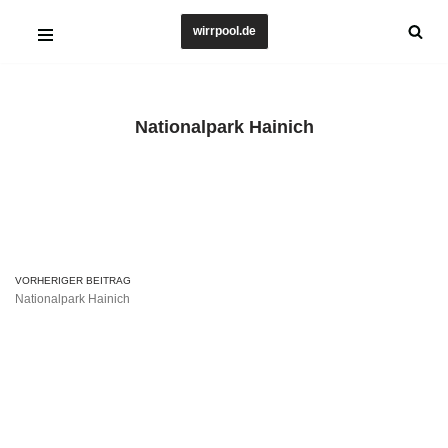
wirrpool.de
Zum
Inhalt
springen
Nationalpark Hainich
VORHERIGER BEITRAG
Nationalpark Hainich