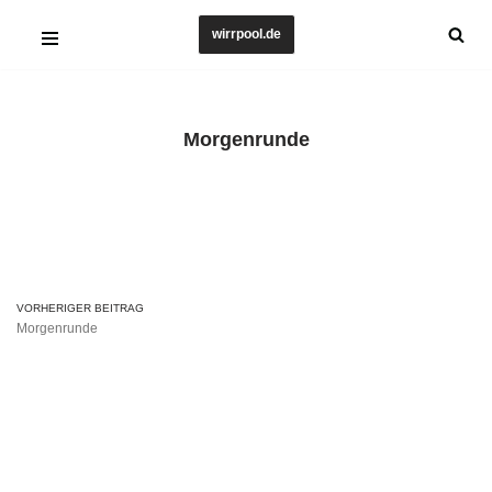
wirrpool.de
Zum
Inhalt
springen
Morgenrunde
VORHERIGER BEITRAG
Morgenrunde