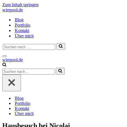
Zum Inhalt springen
wirrpool.de
Blog
Portfolio
Kontakt
Über mich
Suchen
nach …
Navigationsmenü
wirrpool.de
Suchen
nach …
Blog
Portfolio
Kontakt
Über mich
Hausbesuch bei Nicolai