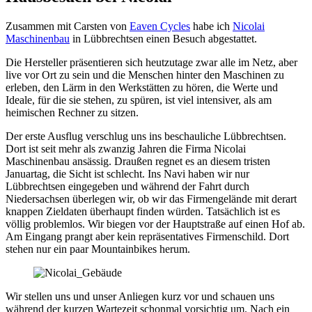
Zusammen mit Carsten von
Eaven Cycles
habe ich
Nicolai
Maschinenbau
in Lübbrechtsen einen Besuch abgestattet.
Die Hersteller präsentieren sich heutzutage zwar alle im Netz, aber
live vor Ort zu sein und die Menschen hinter den Maschinen zu
erleben, den Lärm in den Werkstätten zu hören, die Werte und
Ideale, für die sie stehen, zu spüren, ist viel intensiver, als am
heimischen Rechner zu sitzen.
Der erste Ausflug verschlug uns ins beschauliche Lübbrechtsen.
Dort ist seit mehr als zwanzig Jahren die Firma Nicolai
Maschinenbau ansässig. Draußen regnet es an diesem tristen
Januartag, die Sicht ist schlecht. Ins Navi haben wir nur
Lübbrechtsen eingegeben und während der Fahrt durch
Niedersachsen überlegen wir, ob wir das Firmengelände mit derart
knappen Zieldaten überhaupt finden würden. Tatsächlich ist es
völlig problemlos. Wir biegen vor der Hauptstraße auf einen Hof ab.
Am Eingang prangt aber kein repräsentatives Firmenschild. Dort
stehen nur ein paar Mountainbikes herum.
Wir stellen uns und unser Anliegen kurz vor und schauen uns
während der kurzen Wartezeit schonmal vorsichtig um. Nach ein