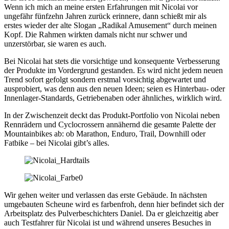
Wenn ich mich an meine ersten Erfahrungen mit Nicolai vor
ungefähr fünfzehn Jahren zurück erinnere, dann schießt mir als
erstes wieder der alte Slogan „Radikal Amusement“ durch meinen
Kopf. Die Rahmen wirkten damals nicht nur schwer und
unzerstörbar, sie waren es auch.
Bei Nicolai hat stets die vorsichtige und konsequente Verbesserung
der Produkte im Vordergrund gestanden. Es wird nicht jedem neuen
Trend sofort gefolgt sondern erstmal vorsichtig abgewartet und
ausprobiert, was denn aus den neuen Ideen; seien es Hinterbau- oder
Innenlager-Standards, Getriebenaben oder ähnliches, wirklich wird.
In der Zwischenzeit deckt das Produkt-Portfolio von Nicolai neben
Rennrädern und Cyclocrossern annähernd die gesamte Palette der
Mountainbikes ab: ob Marathon, Enduro, Trail, Downhill oder
Fatbike – bei Nicolai gibt’s alles.
Wir gehen weiter und verlassen das erste Gebäude. In nächsten
umgebauten Scheune wird es farbenfroh, denn hier befindet sich der
Arbeitsplatz des Pulverbeschichters Daniel. Da er gleichzeitig aber
auch Testfahrer für Nicolai ist und während unseres Besuches in